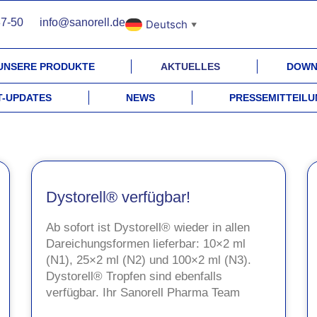
37-50
info@sanorell.de
Deutsch
▼
UNSERE PRODUKTE
AKTUELLES
DOWN
-UPDATES
NEWS
PRESSEMITTEIL
Dystorell® verfügbar!
Ab sofort ist Dystorell® wieder in allen
Dareichungsformen lieferbar: 10×2 ml
(N1), 25×2 ml (N2) und 100×2 ml (N3).
Dystorell® Tropfen sind ebenfalls
verfügbar. Ihr Sanorell Pharma Team