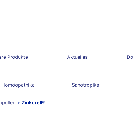
ere Produkte
Aktuelles
Do
Homöopathika
Sanotropika
pullen
>
Zinkorell®